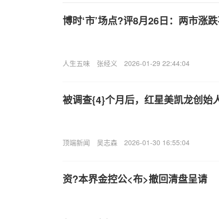
博时‘市’场点?评8月26日：两市涨
人生五味
张经义
2026-01-29 22:44:04
被调查{4}个月后，红星美凯龙创始
顶端新闻
吴志森
2026-01-30 16:55:04
资?本界金控公<布>撤回清盘呈请