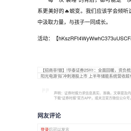
系更美好的🔥蜕变。我们应该学会倾听
中汲取力量，与孩子一同成长。
活动：【
hKszRFt4WyWwhC373uUSCF
【招商非!银】!华泰证券25H1：全面回暖，资负
阳光电源‘拟’冲刺港股上市 上半年储能系统营收超1
声明：证券时报力求信息真实、准确，文章提及内
下载“证券时报”官方APP，或关注官方微信公众
网友评论
登录
后可以发言