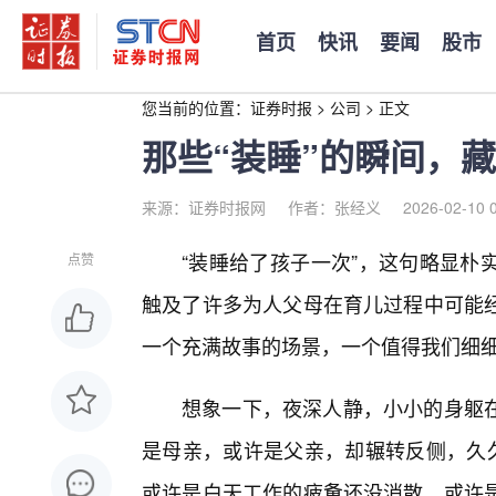
首页
快讯
要闻
股市
您当前的位置：
证券时报
>
公司
>
正文
那些“装睡”的瞬间，
来源：证券时报网
作者：张经义
2026-02-10 
“装睡给了孩子一次”，这句略显朴
点赞
触及了许多为人父母在育儿过程中可能
一个充满故事的场景，一个值得我们细
想象一下，夜深人静，小小的身躯
是母亲，或许是父亲，却辗转反侧，久久
或许是白天工作的疲惫还没消散，或许是