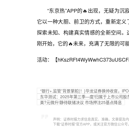
“东京热”APP的🔥出现，无疑
它以一种大胆、前卫的方式，重新定义了
探索未知、构建真实情感的全新空间。这
刚开始，它的🔥未来，充满了无限的可
活动：【
hKszRFt4WyWwhC373uUSCF
“银行+.监管”背景掌舵{！}华龙证券换帅收官，I
东华测试：2025年第三季—度!归属于上市公司股东
美?元微升!静待联储决议 市场押注25基点降息
声明：证券时报力求信息真实、准确，文章提及内
下载“证券时报”官方APP，或关注官方微信公众