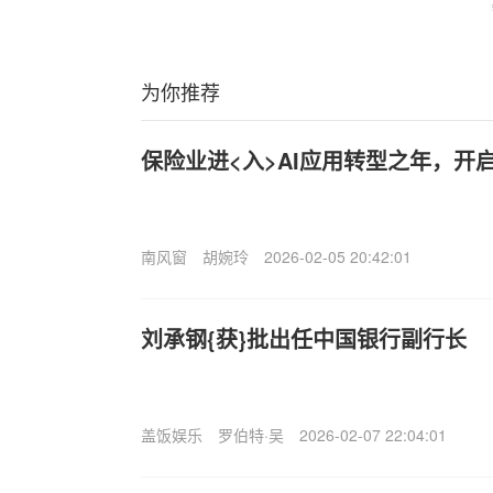
为你推荐
保险业进<入>AI应用转型之年，开
南风窗
胡婉玲
2026-02-05 20:42:01
刘承钢{获}批出任中国银行副行长
盖饭娱乐
罗伯特·吴
2026-02-07 22:04:01