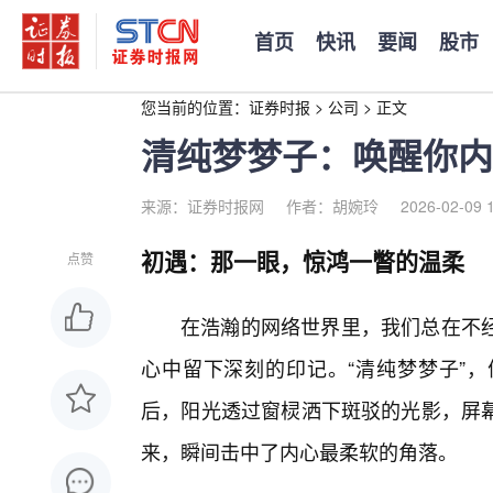
首页
快讯
要闻
股市
您当前的位置：
证券时报
>
公司
>
正文
清纯梦梦子：唤醒你内
来源：证券时报网
作者：胡婉玲
2026-02-09 
初遇：那一眼，惊鸿一瞥的温柔
点赞
在浩瀚的网络世界里，我们总在不
心中留下深刻的印记。“清纯梦梦子”
后，阳光透过窗棂洒下斑驳的光影，屏
来，瞬间击中了内心最柔软的角落。