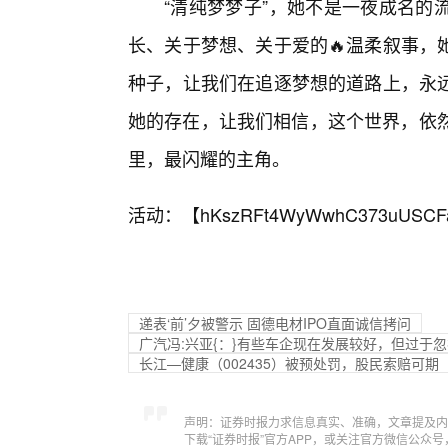
“清纯梦梦子”，她不是一夜成名的
长、关于梦想、关于爱的🔥温柔叙事，
种子，让我们在追逐梦想的道路上，永远
她的存在，让我们相信，这个世界，依然
里，最闪耀的主角。
活动：【
hKszRFt4WyWwhC373uUSCF
递表‘前’夕被警示 固德电材IPO直面诚信拷问
广汽冯:兴亚{：}有些车企现在发展较好，但过于
长江—健康（002435）被预处罚，股民索赔可期
声明：证券时报力求信息真实、准确，文章提及内
下载“证券时报”官方APP，或关注官方微信公众