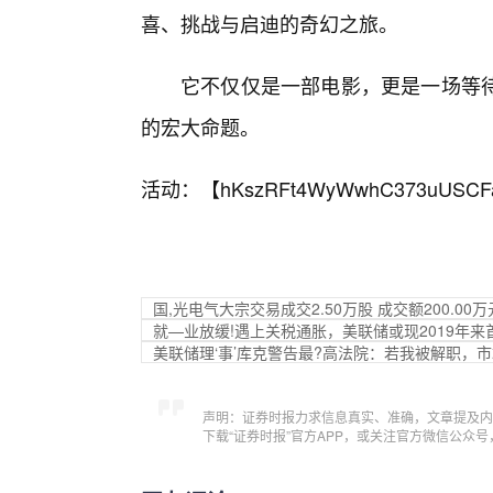
喜、挑战与启迪的奇幻之旅。
它不仅仅是一部电影，更是一场等
的宏大命题。
活动：【
hKszRFt4WyWwhC373uUSCF
国,光电气大宗交易成交2.50万股 成交额200.00万
就—业放缓!遇上关税通胀，美联储或现2019年来
美联储理‘事’库克警告最?高法院：若我被解职，市
声明：证券时报力求信息真实、准确，文章提及内
下载“证券时报”官方APP，或关注官方微信公众