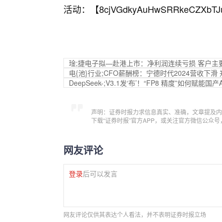
活动：【
8cjVGdkyAuHwSRRkeCZXbTJ
琻;捷电子拟—赴港上市：净利润连续亏损 客户主要
电{池}行业;CFO薪酬榜：宁德时代2024营收下滑
DeepSeek-;V3.1发‘布’！“FP8 精度”如何赋能国产
声明：证券时报力求信息真实、准确，文章提及内
下载“证券时报”官方APP，或关注官方微信公众
网友评论
登录
后可以发言
网友评论仅供其表达个人看法，并不表明证券时报立场