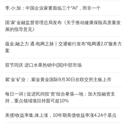
李.小:加：中国企业家要面临三个“AI”，而非一个
国‘家’金融监督管理总局发布《关于推动健康保险高质量发
展的指导意见》
蕴金;融之力 通.电网之脉丨交通银行发布“电网通2.0”服务方
案
双节同庆 进口水果热销中{国}中部市场
紫‘金’矿业：.紫金黄金国际9月30日在联交所主板上市
每日一词 | 促进民间投‘资’组合拳落—地：加大投融资支
持，重点领域项目持股可超10%
美债!收益率集,体上涨，10年期美债收益率涨4.24个基点