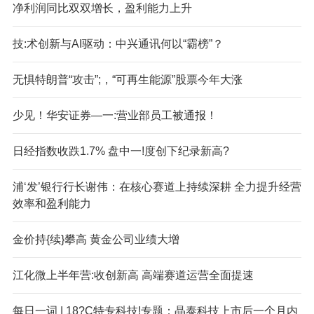
净利润同比双双增长，盈利能力上升
技:术创新与AI驱动：中兴通讯何以“霸榜”？
无惧特朗普“攻击”;，“可再生能源”股票今年大涨
少见！华安证券—一:营业部员工被通报！
日经指数收跌1.7% 盘中一!度创下纪录新高?
浦‘发’银行行长谢伟：在核心赛道上持续深耕 全力提升经营
效率和盈利能力
金价持{续}攀高 黄金公司业绩大增
江化微上半年营:收创新高 高端赛道运营全面提速
每日一词 | 18?C特专科技!专题：晶泰科技上市后一个月内