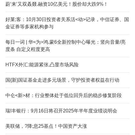
蔚‘来’又双叒叕.融资10亿美元！股价却大跌9%！
好莱;客：10月30日投资者关系活<动>记录，中信证券、国
金证券等多家机构参与
每日一词 | 华<为>鸿.蒙6全新控制中心曝光：竖向音量/亮
度条 自定义程度更高
HTFX外汇:能源紧张,凸显市场风险
国{新}国证基金走进多元场景，守护投资者权益在行动
中仑<新>材：行业整体处于低位回升后的稳步修复阶段
瑞!丰银行：9月16日将召开2025年半年度业绩说明会
美联储，?降;息25基点！中国资产大涨