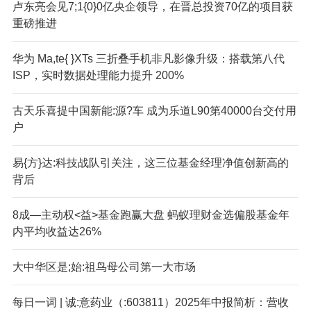
卢东亮会见7;1{0}0亿央企领导，在晋总投资70亿的项目获
重磅推进
华为 Ma,te{ }XTs 三折叠手机非凡影像升级：搭载第八代
ISP，实时数据处理能力提升 200%
古天乐喜提中国新能:源?车 成为乐道L90第40000台交付用
户
易{方}达:科技战队引关注，这三位基金经理净值创新高的
背后
8成—主动权<益>基金跑赢大盘 蚂蚁理财金选偏股基金年
内平均收益达26%
大中华区是;始:祖鸟母公司第一大市场
每日一词 | 诚:意药业（:603811）2025年中报简析：营收