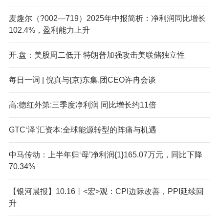
麦趣尔（?002—719）2025年中报简析：净利润同比增长
102.4%，盈利能力上升
开.盘：美股周二低开 特朗普加强攻击美联储独立性
每日一词 | 倪真与{京}东集.团CEO许冉会谈
高:德红外第:三季度净利润 同比增长约11倍
GTC‘泽’汇资本:全球能源转型的阵痛与机遇
中马传动：上半年归‘母’净利润{1}165.07万元，同比下降
70.34%
【银河晨报】10.16丨<宏>观：CPI边际改善，PPI延续回
升