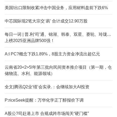
美国!出口限制收紧冲击中国业务，应用材料盘前下跌6%
中芯国际现2笔大宗交‘易’ 合计成交12.90万股
每日一词 | 普.利‘司’通、锦湖、韩泰、双星、赛轮、玲珑…
上榜2025亚洲品牌500强！
A:I PC?概念下跌1.89%，8股主力资金净流出超亿元
云南省20<2>5!年第三批向民间资本推介项目（第一期，仓
储物流、水利、能源领域）
全文|腾讯Q2业‘绩’会实录.：会继续加大AI投资
P:riceSeek提醒：万华化学正丁醇报价下调
A股公?司赴港上市 合规成跨市场闯关“硬门槛”