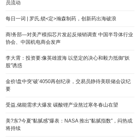
员流动
每日一词 | 罗氏,锁<定>瀚森制药，创新药出海破浪
商!务部—对美产模拟芯片发起反倾销调查 中国半导体行业
协会、中国机电商会发声
李大霄：投资要:像英雄渡海 以坚定的决心和毅力抵御“妖
股”诱惑
金价!盘中突‘破’4050再创纪录，交易员静待美联储会议纪
要
受益,储能需求大爆发 碳酸锂产业熬过寒冬春山在望
美?东?今夏“黏腻感”爆表：NASA 推出“黏腻指数”，闷热或
将持续