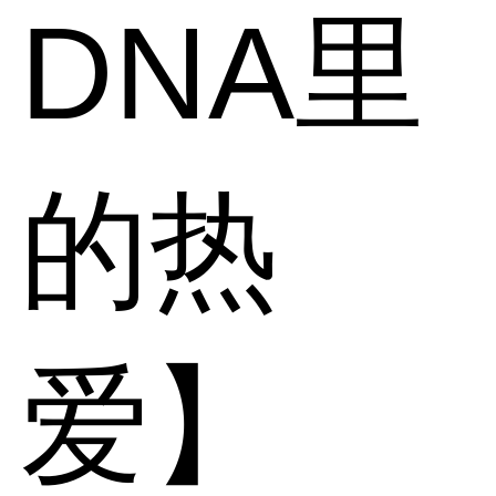
DNA里
的热
爱】