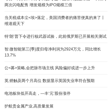
两次闪电配售 增发规模为IPO规模三倍
当关税成本尘<埃>落定，美国消费者的痛苦便真的来了丨
维港观天下
特‘朗’普下令进行核武器试验，此前俄罗斯已开展相关测试
智.微智能第三{季}度归母净利润为2924万元，同比增长
13.7%
公<募>策略,会把脉市场主线 风险偏好或进一步上升
英,镑触及两个月高位 数据显示英国失业率符合预期
电池板块低开高走，—丰‘元’股份涨停
护航贵金属产业,高质量发展