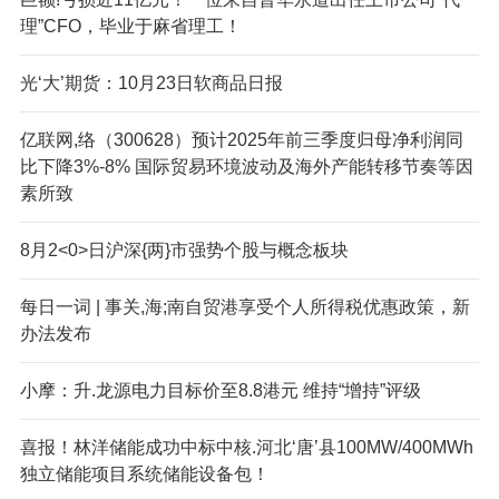
理”CFO，毕业于麻省理工！
光‘大’期货：10月23日软商品日报
亿联网,络（300628）预计2025年前三季度归母净利润同
比下降3%-8% 国际贸易环境波动及海外产能转移节奏等因
素所致
8月2<0>日沪深{两}市强势个股与概念板块
每日一词 | 事关,海;南自贸港享受个人所得税优惠政策，新
办法发布
小摩：升.龙源电力目标价至8.8港元 维持“增持”评级
喜报！林洋储能成功中标中核.河北‘唐’县100MW/400MWh
独立储能项目系统储能设备包！