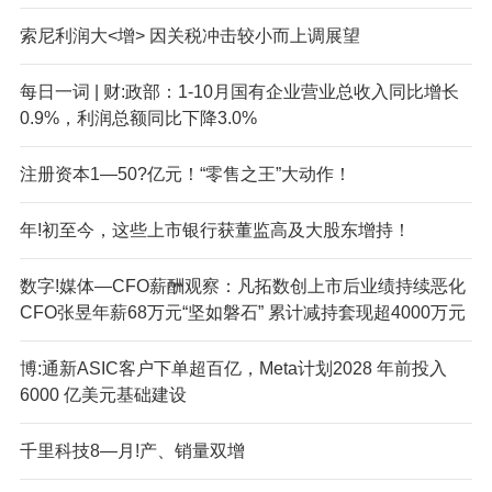
索尼利润大<增> 因关税冲击较小而上调展望
每日一词 | 财:政部：1-10月国有企业营业总收入同比增长
0.9%，利润总额同比下降3.0%
注册资本1—50?亿元！“零售之王”大动作！
年!初至今，这些上市银行获董监高及大股东增持！
数字!媒体—CFO薪酬观察：凡拓数创上市后业绩持续恶化
CFO张昱年薪68万元“坚如磐石” 累计减持套现超4000万元
博:通新ASIC客户下单超百亿，Meta计划2028 年前投入
6000 亿美元基础建设
千里科技8—月!产、销量双增