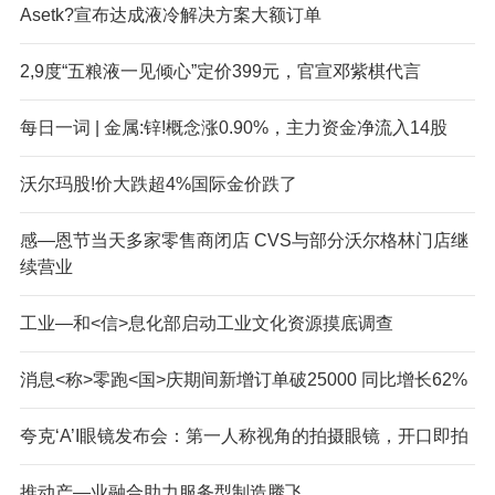
Aset
k?宣布达成液冷解决方案大额订单
2,9度“五粮液一见倾心”定价399元，官宣邓紫棋代言
每日一词 | 金属:锌!概念涨0.90%，主力资金净流入14股
沃尔玛股!价大跌超4%国际金价跌了
感—恩节当天多家零售商闭店 CVS与部分沃尔格林门店继
续营业
工业—和<信>息化部启动工业文化资源摸底调查
消息<称>零跑<国>庆期间新增订单破25000 同比增长62%
夸克‘A’I眼镜发布会：第一人称视角的拍摄眼镜，开口即拍
推动产—业融合助力服务型制造腾飞