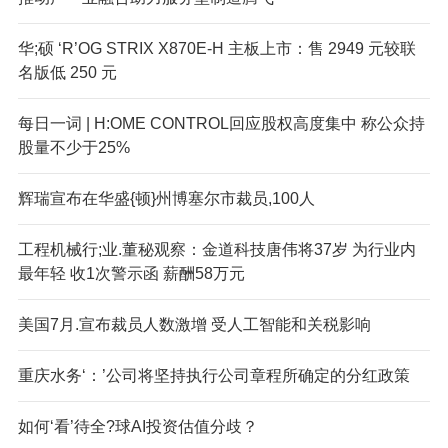
华;硕 ‘R’OG STRIX X870E-H 主板上市：售 2949 元较联
名版低 250 元
每日一词 | H:OME CONTROL回应股权高度集中 称公众持
股量不少于25%
辉瑞宣布在华盛{顿}州博塞尔市裁员,100人
工程机械行;业.董秘观察：金道科技唐伟将37岁 为行业内
最年轻 收1次警示函 薪酬58万元
美国7月.宣布裁员人数激增 受人工智能和关税影响
重庆水务‘：’公司将坚持执行公司章程所确定的分红政策
如何‘看’待全?球AI投资估值分歧？