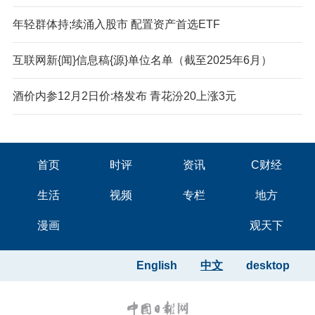
年轻群体持;续涌入股市 配置资产首选ETF
互联网新{闻}信息稿{源}单位名单（截至2025年6月）
酒价内参12月2日价:格发布 青花汾20上涨3元
首页
时评
资讯
C财经
生活
视频
专栏
地方
漫画
观天下
English
中文
desktop