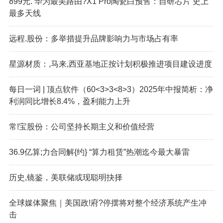
899元. 华为最美路由?X1 Pro陶瓷白预售：自研芯片 史上
最多天线
远程.股份：多举措提升品牌影响力与市场占有率
星源材质：,马来,西亚基地正按计划积极推进项目建设进度
每日一词 | 顶点软件（60<3>3<8>3）2025年中报简析：净
利润同比增长8.4%，盈利能力上升
常!宝股份：公司坚持长期主义和价值经营
36.9亿算;力合同解{约} “算力租赁”热潮迄今最大暴雷
历史,镜鉴，美联储或现聪明抉择
全球媒体聚焦｜美国政!府?停摆将对整个经济系统产生冲
击