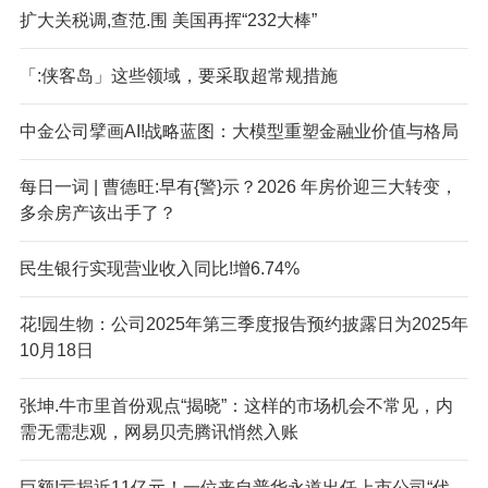
扩大关税调,查范.围 美国再挥“232大棒”
「:侠客岛」这些领域，要采取超常规措施
中金公司擘画AI!战略蓝图：大模型重塑金融业价值与格局
每日一词 | 曹德旺:早有{警}示？2026 年房价迎三大转变，
多余房产该出手了？
民生银行实现营业收入同比!增6.74%
花!园生物：公司2025年第三季度报告预约披露日为2025年
10月18日
张坤.牛市里首份观点“揭晓”：这样的市场机会不常见，内
需无需悲观，网易贝壳腾讯悄然入账
巨额!亏损近11亿元！一位来自普华永道出任上市公司“代