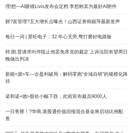
理!想—AI眼镜Livis发布会定档 李想称其为最好AI附件
财?富管理?五大增长点曝光！山西证券韩丽萍最新发声
每日一词 | 景旺电子：32.年心无旁,骛打磨好电路板
特.朗,普请求叫停阻止他罢免库克的裁定 上诉法院有望周日
晚做出判决
新能<源>车—企盈利破局：解码零跑“全域自研”的规模化路
径
诺和诺<德>股价小幅下跌，此前宣布裁员9000人
一日售罄！?华商.港股通价值回报混合基金将启动比例配
售